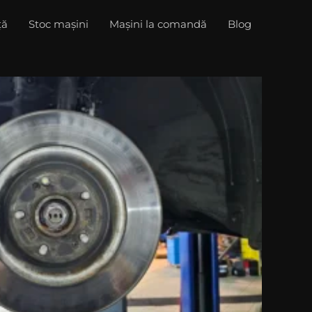
ță
Stoc mașini
Mașini la comandă
Blog