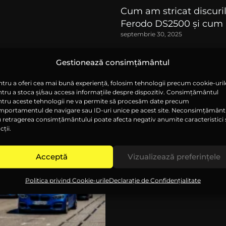
Cum am stricat discuri
Ferodo DS2500 și cum a
septembrie 30, 2025
Citeste tot articolul
Gestionează consimțământul
tru a oferi cea mai bună experiență, folosim tehnologii precum cookie-uril
tru a stoca și/sau accesa informațiile despre dispozitiv. Consimțământul
ntru aceste tehnologii ne va permite să procesăm date precum
mportamentul de navigare sau ID-uri unice pe acest site. Neconsimțământ
 retragerea consimțământului poate afecta negativ anumite caracteristici 
cții.
Acceptă
Vizualizează preferințele
Politica privind Cookie-urile
Declarație de Confidențialitate