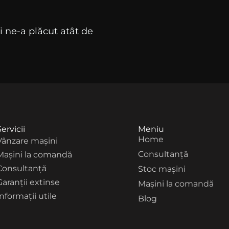
 ne-a plăcut atât de
Servicii
Meniu
Home
Vânzare maşini
Consultanță
Maşini la comandă
Consultanţă
Stoc mașini
Garanţii extinse
Mașini la comandă
Informaţii utile
Blog