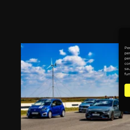
Pen
pen
pe
co
sau
fun