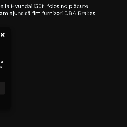
le la Hyundai i30N folosind plăcuțe
m ajuns să fim furnizori DBA Brakes!
e
ul
și